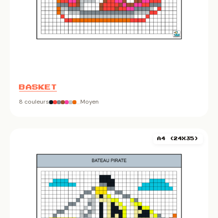
BASKET
8 couleurs
Moyen
A4 (24X35)