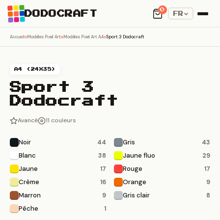
0
DODOCRAFT
FR
Accueil
Modèles Pixel Art
Modèles Pixel Art A4
Sport 3 Dodocraft
A4 (24X35)
Sport 3
Dodocraft
Avancé
11 couleurs
Noir
Gris
44
43
Blanc
Jaune fluo
38
29
Jaune
Rouge
17
17
Crème
Orange
16
9
Marron
Gris clair
9
8
Pêche
1