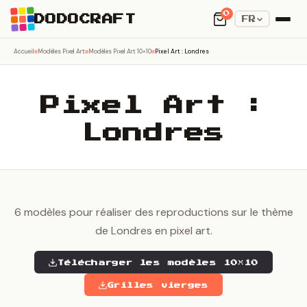
0
DODOCRAFT
FR
Accueil
Modèles Pixel Art
Modèles Pixel Art 10×10
Pixel Art : Londres
Pixel Art :
Londres
6 modèles pour réaliser des reproductions sur le thème
de Londres en pixel art.
Télécharger les modèles 10×10
Grilles vierges