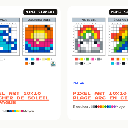
MINI (10X10)
MINI (
PLAGE
EL ART 10×10
PIXEL ART 10×10
CHER DE SOLEIL
PLAGE ARC EN CI
VAGUE
11 couleurs
Moyen
urs
Moyen