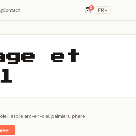
0
og
Contact
FR
age et
l
eil, étoile arc-en-ciel, palmiers, phare
rges