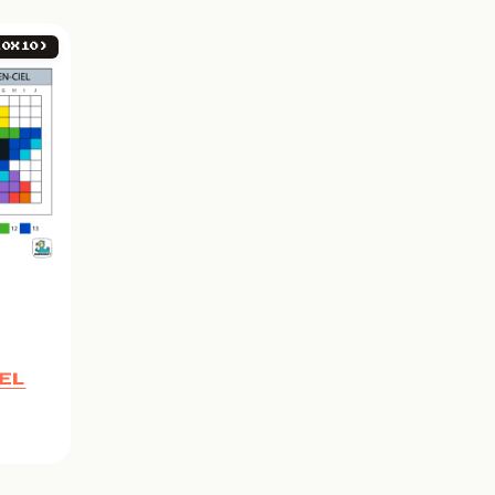
10X10)
EL