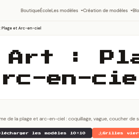
Boutique
École
Les modèles
Création de modèles
Bl
 : Plage et Arc-en-ciel
 Art : Pl
Arc-en-cie
e de la plage et arc-en-ciel : coquillage, vague, coucher de sol
élécharger les modèles 10×10
Grilles vie