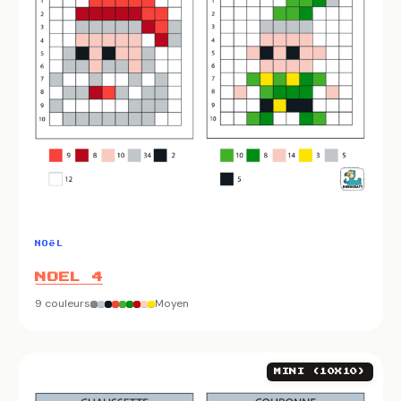
NOëL
NOEL 4
9 couleurs
Moyen
MINI (10X10)