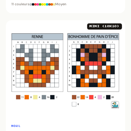
11 couleurs
Moyen
MINI (10X10)
NOëL