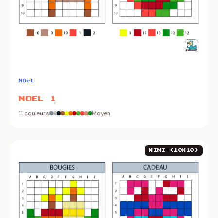
NOëL
NOEL 1
11 couleurs
Moyen
MINI (10X10)