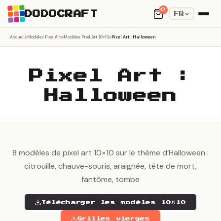
0
DODOCRAFT
FR
Accueil
Modèles Pixel Art
Modèles Pixel Art 10×10
Pixel Art : Halloween
Pixel Art :
Halloween
8 modèles de pixel art 10×10 sur le thème d’Halloween :
citrouille, chauve-souris, araignée, tête de mort,
fantôme, tombe
Télécharger les modèles 10×10
Grilles vierges