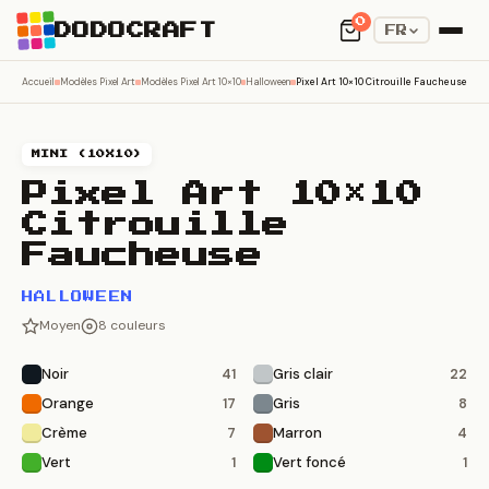
0
DODOCRAFT
FR
Accueil
Modèles Pixel Art
Modèles Pixel Art 10×10
Halloween
Pixel Art 10×10 Citrouille Faucheuse
MINI (10X10)
Pixel Art 10×10
Citrouille
Faucheuse
HALLOWEEN
Moyen
8 couleurs
Noir
Gris clair
41
22
Orange
Gris
17
8
Crème
Marron
7
4
Vert
Vert foncé
1
1