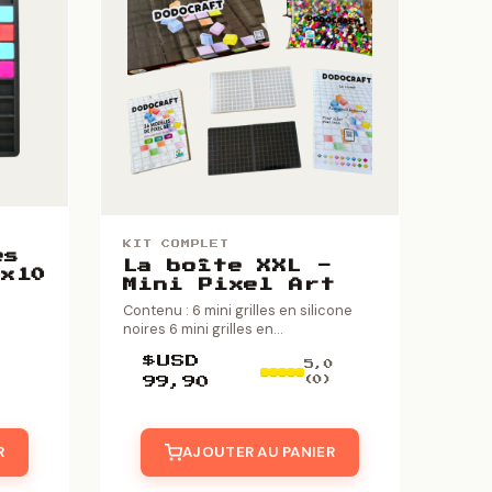
KIT COMPLET
es
La boîte XXL -
0x10
Mini Pixel Art
Contenu : 6 mini grilles en silicone
noires 6 mini grilles en...
$USD
5,0
(0)
99,90
R
AJOUTER AU PANIER