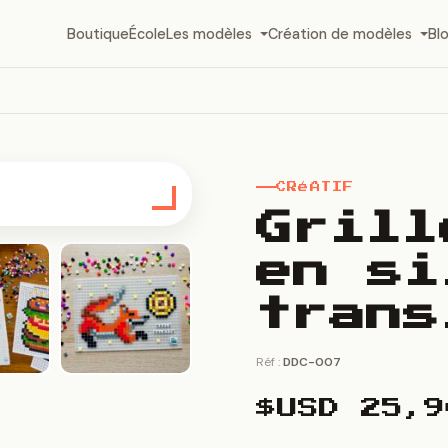
Boutique
École
Les modèles
Création de modèles
Bl
CRéATIF
Grill
en si
trans
Réf :
DDC-007
$USD
25,9