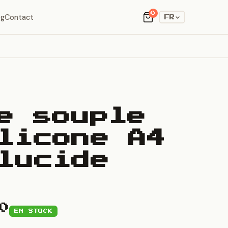
0
og
Contact
FR
e souple
licone A4
lucide
0
EN STOCK