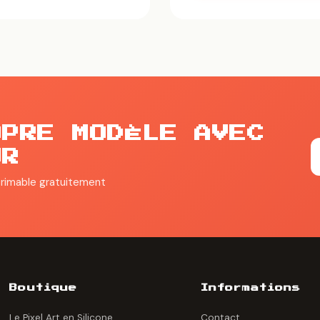
OPRE MODÈLE AVEC
UR
primable gratuitement
Boutique
Informations
Le Pixel Art en Silicone
Contact