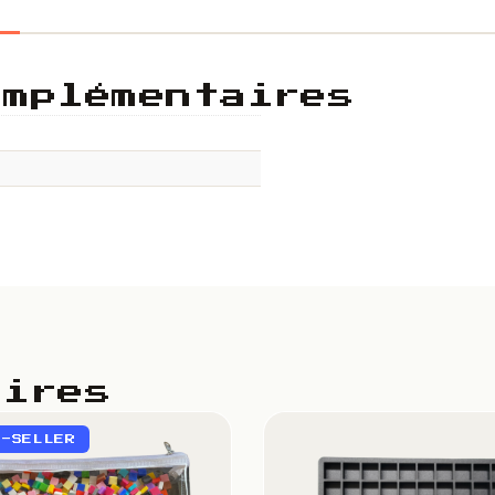
omplémentaires
aires
T-SELLER