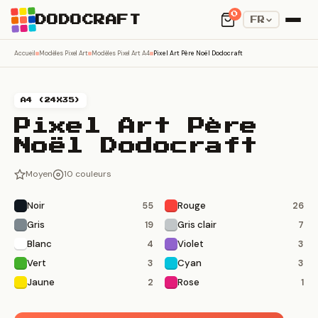
0
DODOCRAFT
FR
Accueil
Modèles Pixel Art
Modèles Pixel Art A4
Pixel Art Père Noël Dodocraft
A4 (24X35)
Pixel Art Père
Noël Dodocraft
Moyen
10 couleurs
Noir
Rouge
55
26
Gris
Gris clair
19
7
Blanc
Violet
4
3
Vert
Cyan
3
3
Jaune
Rose
2
1