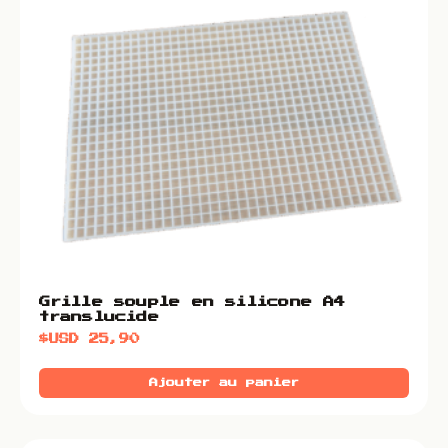
Grille souple en silicone A4
translucide
$USD
25,90
Ajouter au panier