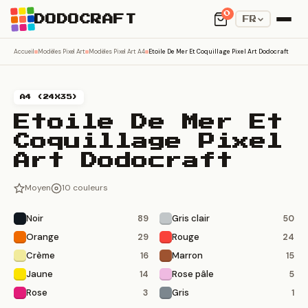
0
DODOCRAFT
FR
Accueil
Modèles Pixel Art
Modèles Pixel Art A4
Etoile De Mer Et Coquillage Pixel Art Dodocraft
A4 (24X35)
Etoile De Mer Et
Coquillage Pixel
Art Dodocraft
Moyen
10 couleurs
Noir
Gris clair
89
50
Orange
Rouge
29
24
Crème
Marron
16
15
Jaune
Rose pâle
14
5
Rose
Gris
3
1