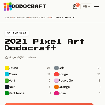
0
DODOCRAFT
FR
Accueil
Modèles Pixel Art
Modèles Pixel Art A4
2021 Pixel Art Dodocraft
A4 (24X35)
2021 Pixel Art
Dodocraft
Moyen
10 couleurs
Jaune
Gris
23
21
Cyan
Rouge
14
13
Vert
Rose pâle
7
3
Noir
Orange
3
1
Vert foncé
Rose
1
1