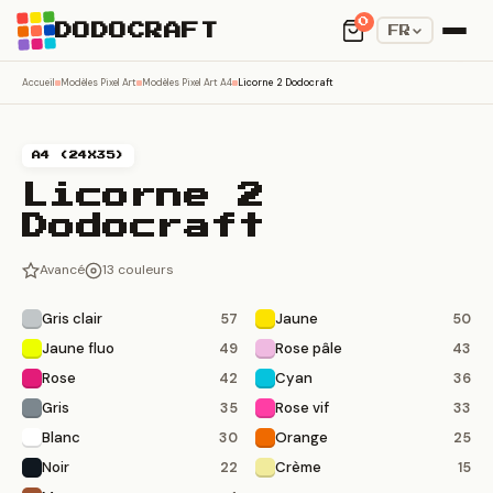
0
DODOCRAFT
FR
Accueil
Modèles Pixel Art
Modèles Pixel Art A4
Licorne 2 Dodocraft
A4 (24X35)
Licorne 2
Dodocraft
Avancé
13 couleurs
Gris clair
Jaune
57
50
Jaune fluo
Rose pâle
49
43
Rose
Cyan
42
36
Gris
Rose vif
35
33
Blanc
Orange
30
25
Noir
Crème
22
15