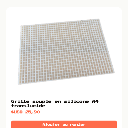
Grille souple en silicone A4
translucide
$USD
25,90
Ajouter au panier