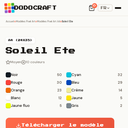
0
DODOCRAFT
FR
Accueil
Modèles Pixel Art
Modèles Pixel Art A4
Soleil Ete
A4 (24X35)
Soleil Ete
Moyen
10 couleurs
Noir
Cyan
50
32
Rouge
Bleu
30
29
Orange
Crème
23
14
Blanc
Jaune
12
5
Jaune fluo
Gris
5
2
Télécharger le modèle