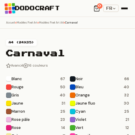
0
DODOCRAFT
FR
Accueil
Modèles Pixel Art
Modèles Pixel Art A4
Carnaval
A4 (24X35)
Carnaval
Avancé
16 couleurs
Blanc
Noir
67
66
Rouge
Bleu
50
40
Gris
Orange
40
32
Jaune
Jaune fluo
31
30
Marron
Cyan
25
25
Rose pâle
Violet
23
21
Rose
Vert
14
12