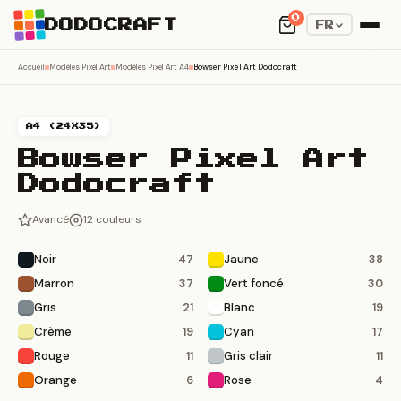
0
DODOCRAFT
FR
Accueil
Modèles Pixel Art
Modèles Pixel Art A4
Bowser Pixel Art Dodocraft
A4 (24X35)
Bowser Pixel Art
Dodocraft
Avancé
12 couleurs
Noir
Jaune
47
38
Marron
Vert foncé
37
30
Gris
Blanc
21
19
Crème
Cyan
19
17
Rouge
Gris clair
11
11
Orange
Rose
6
4