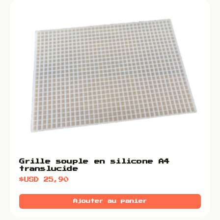
Grille souple en silicone A4
translucide
$USD
25,90
Ajouter au panier