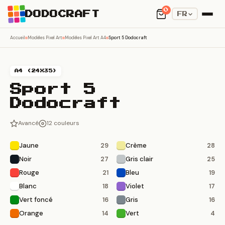
0
DODOCRAFT
FR
Accueil
Modèles Pixel Art
Modèles Pixel Art A4
Sport 5 Dodocraft
A4 (24X35)
Sport 5
Dodocraft
Avancé
12 couleurs
Jaune
Crème
29
28
Noir
Gris clair
27
25
Rouge
Bleu
21
19
Blanc
Violet
18
17
Vert foncé
Gris
16
16
Orange
Vert
14
4