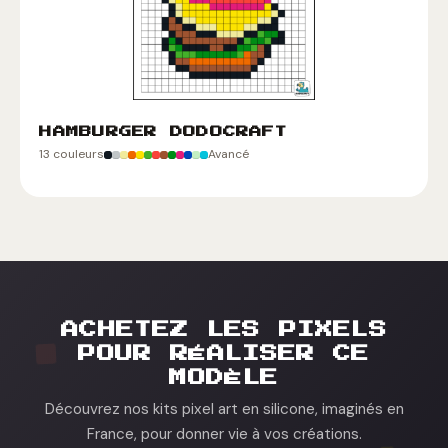
HAMBURGER DODOCRAFT
13 couleurs
Avancé
ACHETEZ LES PIXELS
POUR RÉALISER CE
MODÈLE
Découvrez nos kits pixel art en silicone, imaginés en
France, pour donner vie à vos créations.