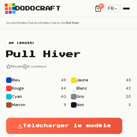
0
DODOCRAFT
FR
Accueil
Modèles Pixel Art
Modèles Pixel Art A4
Pull Hiver
A4 (24X35)
Pull Hiver
Moyen
8 couleurs
Bleu
Jaune
49
45
Rouge
Blanc
44
42
Cyan
Gris
40
20
Marron
Noir
9
3
Télécharger le modèle