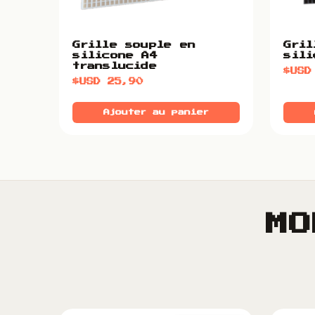
Grille souple en
Gril
silicone A4
sili
translucide
$US
$USD
25,90
Ajouter au panier
MO