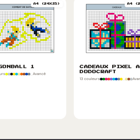
A4 (24X35)
A4 (
GONBALL 1
CADEAUX PIXEL A
DODOCRAFT
eurs
Avancé
13 couleurs
Ava