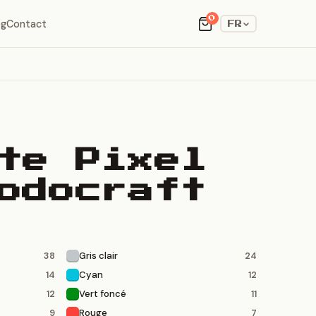
0
og
Contact
FR
te Pixel
odocraft
Gris clair
38
24
Cyan
14
12
Vert foncé
12
11
Rouge
9
7