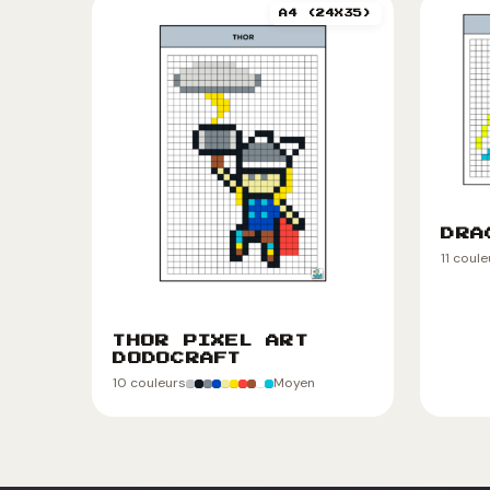
A4 (24X35)
DRA
11 coul
THOR PIXEL ART
DODOCRAFT
10 couleurs
Moyen