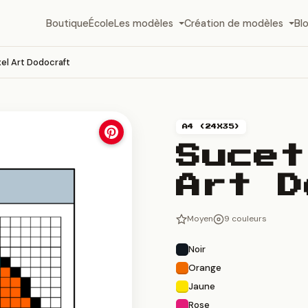
Boutique
École
Les modèles
Création de modèles
Bl
el Art Dodocraft
A4 (24X35)
Sucet
Art D
Moyen
9 couleurs
Noir
Orange
Jaune
Rose