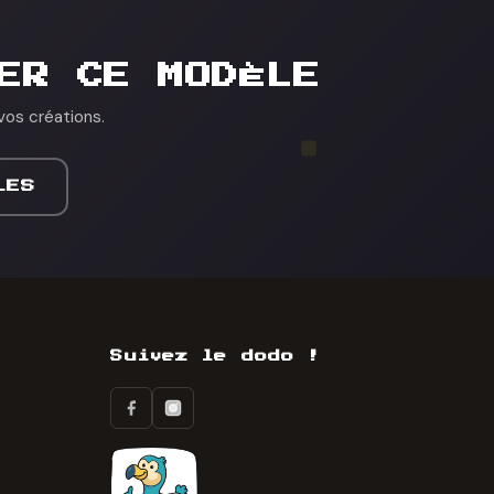
ER CE MODÈLE
vos créations.
LES
Suivez le dodo !