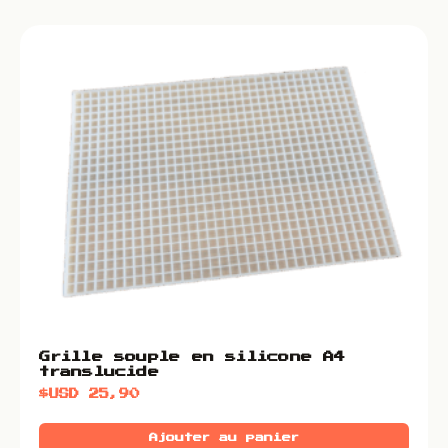
Grille souple en silicone A4
translucide
$USD
25,90
Ajouter au panier