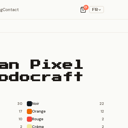
0
og
Contact
FR
an Pixel
odocraft
Noir
30
22
Orange
17
12
Rouge
10
2
Crème
2
2