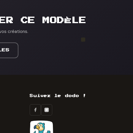
ER CE MODÈLE
vos créations.
LES
Suivez le dodo !