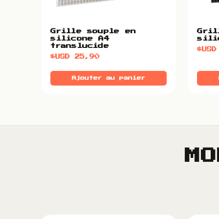
Grille souple en
Gril
silicone A4
sili
translucide
$US
$USD
25,90
Ajouter au panier
MO