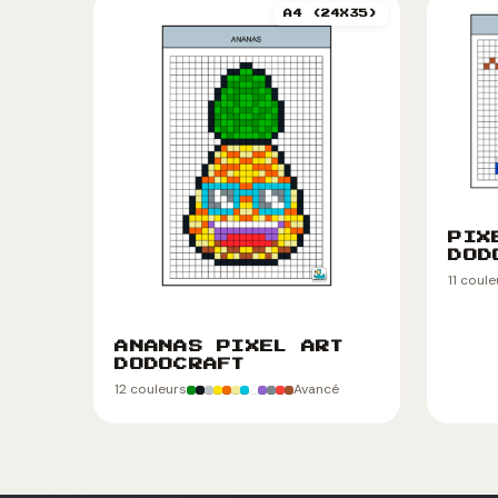
A4 (24X35)
PIX
DOD
11 coul
ANANAS PIXEL ART
DODOCRAFT
12 couleurs
Avancé