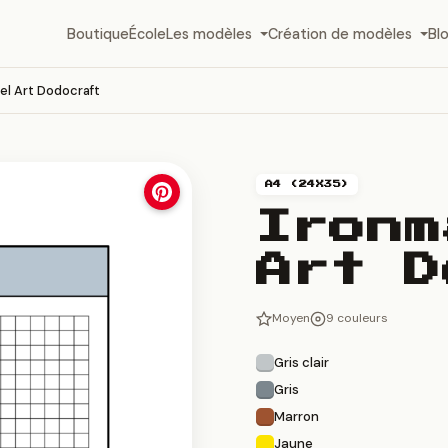
Boutique
École
Les modèles
Création de modèles
Bl
el Art Dodocraft
A4 (24X35)
Ironm
Art D
Moyen
9 couleurs
Gris clair
Gris
Marron
Jaune