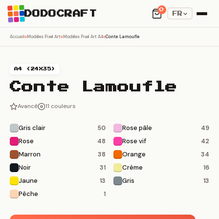
0
DODOCRAFT
FR
Accueil
Modèles Pixel Art
Modèles Pixel Art A4
Conte Lamoufle
A4 (24X35)
Conte Lamoufle
Avancé
11 couleurs
Gris clair
Rose pâle
50
49
Rose
Rose vif
48
42
Marron
Orange
38
34
Noir
Crème
31
16
Jaune
Gris
13
13
Pêche
1