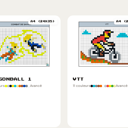
A4 (24X35)
A4 (
GONBALL 1
VTT
eurs
Avancé
11 couleurs
Avancé