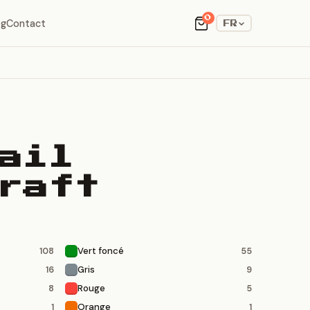
0
og
Contact
FR
ail
raft
Vert foncé
108
55
Gris
16
9
Rouge
8
5
Orange
1
1