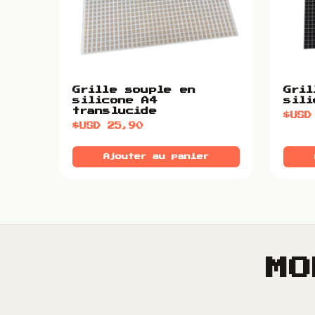
Grille souple en
Gril
silicone A4
sili
translucide
$US
$USD
25,90
Ajouter au panier
MO