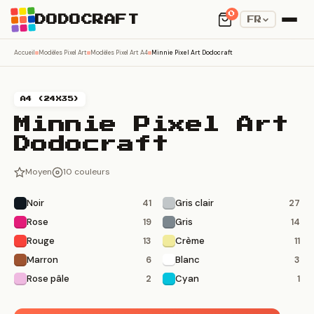
0
DODOCRAFT
FR
Accueil
Modèles Pixel Art
Modèles Pixel Art A4
Minnie Pixel Art Dodocraft
A4 (24X35)
Minnie Pixel Art
Dodocraft
Moyen
10 couleurs
Noir
Gris clair
41
27
Rose
Gris
19
14
Rouge
Crème
13
11
Marron
Blanc
6
3
Rose pâle
Cyan
2
1