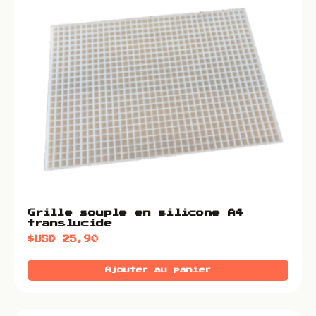
Grille souple en silicone A4
translucide
$USD
25,90
Ajouter au panier