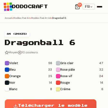
0
DODOCRAFT
FR
Accueil
Modèles Pixel Art
Modèles Pixel Art A4
Dragonball 6
A4 (24X35)
Dragonball 6
Moyen
10 couleurs
Violet
Gris clair
56
47
Bleu
Rose pâle
33
32
Orange
Rose vif
25
24
Noir
Rouge
14
14
Blanc
Crème
8
6
Télécharger le modèle