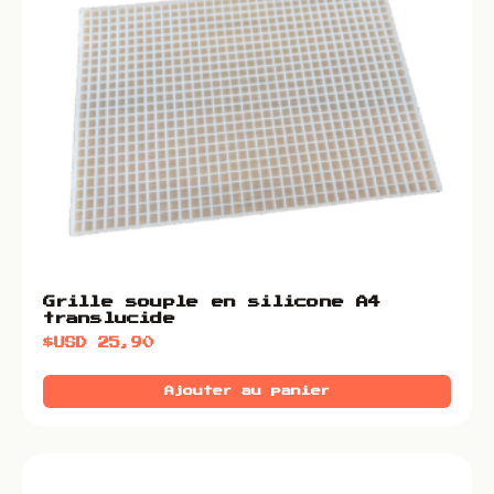
Grille souple en silicone A4
translucide
$USD
25,90
Ajouter au panier