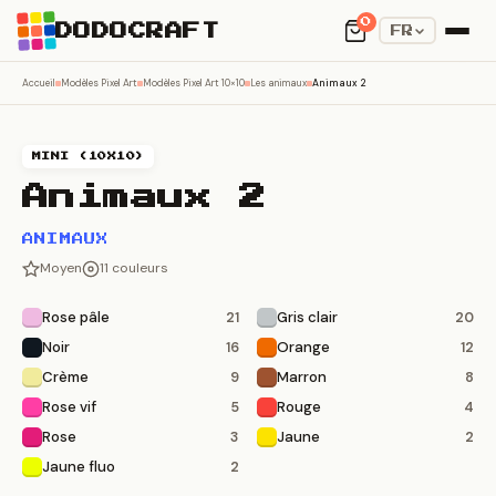
0
DODOCRAFT
FR
Accueil
Modèles Pixel Art
Modèles Pixel Art 10×10
Les animaux
Animaux 2
MINI (10X10)
Animaux 2
ANIMAUX
Moyen
11 couleurs
Rose pâle
Gris clair
21
20
Noir
Orange
16
12
Crème
Marron
9
8
Rose vif
Rouge
5
4
Rose
Jaune
3
2
Jaune fluo
2