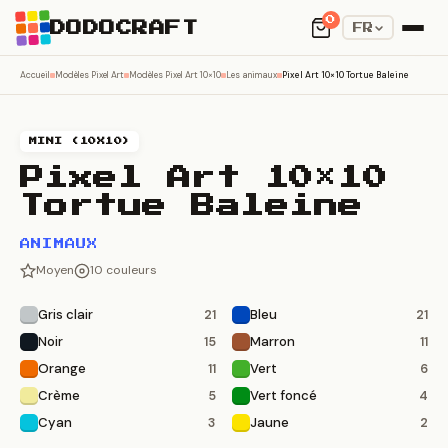
0
DODOCRAFT
FR
Accueil
Modèles Pixel Art
Modèles Pixel Art 10×10
Les animaux
Pixel Art 10×10 Tortue Baleine
MINI (10X10)
Pixel Art 10×10
Tortue Baleine
ANIMAUX
Moyen
10 couleurs
Gris clair
Bleu
21
21
Noir
Marron
15
11
Orange
Vert
11
6
Crème
Vert foncé
5
4
Cyan
Jaune
3
2