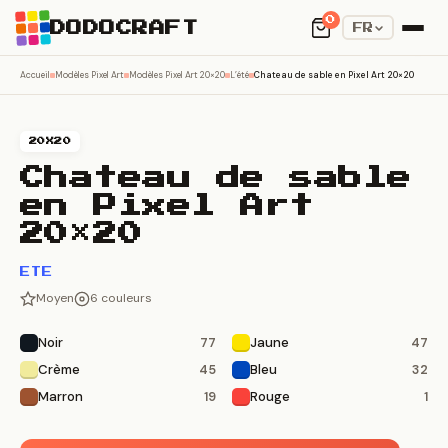
0
DODOCRAFT
FR
Accueil
Modèles Pixel Art
Modèles Pixel Art 20×20
L’été
Chateau de sable en Pixel Art 20×20
20X20
Chateau de sable
en Pixel Art
20×20
ETE
Moyen
6 couleurs
Noir
Jaune
77
47
Crème
Bleu
45
32
Marron
Rouge
19
1