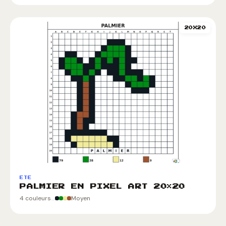
20X20
ETE
PALMIER EN PIXEL ART 20×20
4 couleurs
Moyen