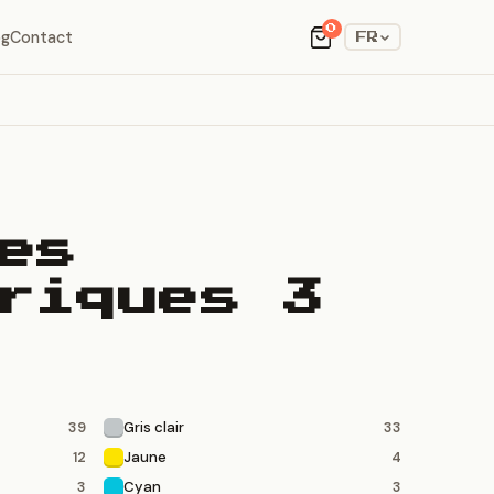
0
og
Contact
FR
es
riques 3
Gris clair
39
33
Jaune
12
4
Cyan
3
3