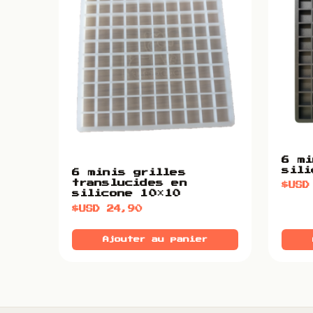
6 mi
sili
6 minis grilles
translucides en
$US
silicone 10×10
$USD
24,90
Ajouter au panier