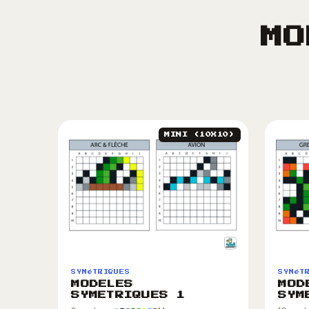
MO
MINI (10X10)
SYMéTRIQUES
SYMéT
MODELES
MOD
SYMETRIQUES 1
SYM