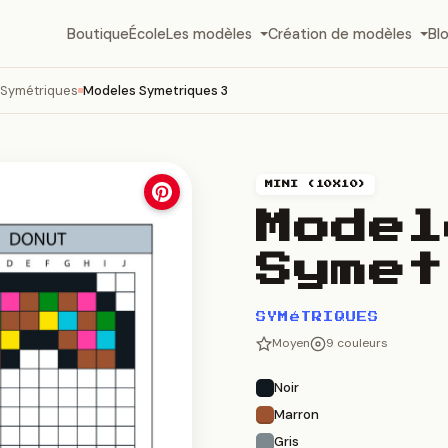
Boutique
École
Les modèles
Création de modèles
Bl
 Symétriques
Modeles Symetriques 3
MINI (10X10)
Model
Symet
SYMéTRIQUES
Moyen
9 couleurs
Noir
Marron
Gris