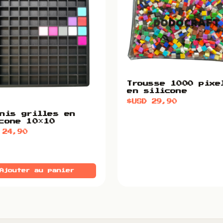
Trousse 1000 pixe
en silicone
$USD
29,90
nis grilles en
cone 10×10
D
24,90
Ajouter au panier