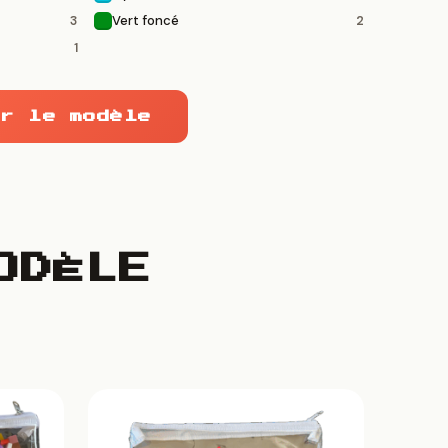
Vert foncé
3
2
1
r le modèle
ODÈLE