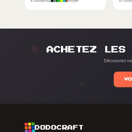
8 couleurs
Moyen
10 coul
ACHETEZ LES
Découvrez nos
V
DODOCRAFT