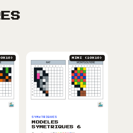
RES
10X10)
MINI (10X10)
SYMéTRIQUES
MODELES
SYMETRIQUES 6