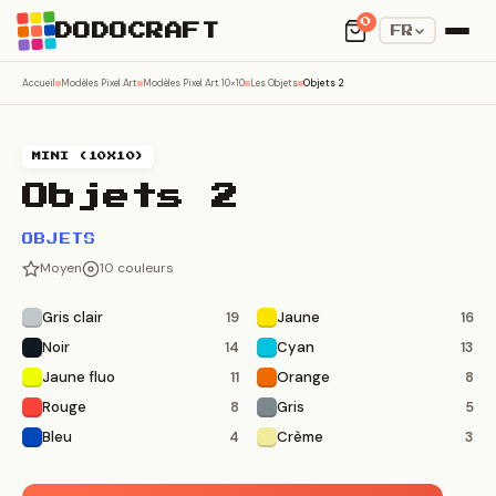
0
DODOCRAFT
FR
Accueil
Modèles Pixel Art
Modèles Pixel Art 10×10
Les Objets
Objets 2
MINI (10X10)
Objets 2
OBJETS
Moyen
10 couleurs
Gris clair
Jaune
19
16
Noir
Cyan
14
13
Jaune fluo
Orange
11
8
Rouge
Gris
8
5
Bleu
Crème
4
3