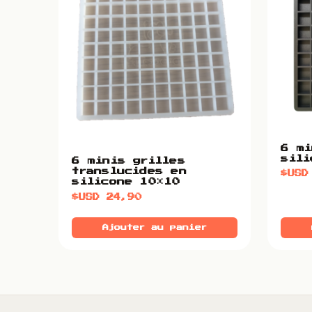
6 mi
sili
6 minis grilles
translucides en
$US
silicone 10×10
$USD
24,90
Ajouter au panier