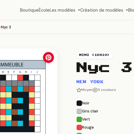
Boutique
École
Les modèles
Création de modèles
Bl
Nyc 3
MINI (10X10)
Nyc 3
NEW YORK
Moyen
11 couleurs
Noir
Gris clair
Vert
Rouge