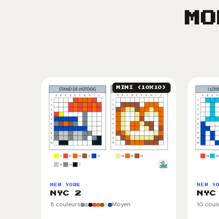
MO
MINI (10X10)
NEW YORK
NEW Y
NYC 2
NYC
8 couleurs
Moyen
10 coul