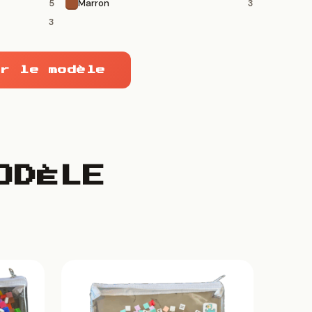
Marron
5
3
3
r le modèle
ODÈLE