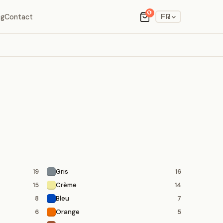
0
og
Contact
FR
Gris
19
16
Crème
15
14
Bleu
8
7
Orange
6
5