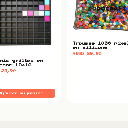
Trousse 1000 pixe
en silicone
$USD
29,90
nis grilles en
cone 10×10
D
24,90
Ajouter au panier