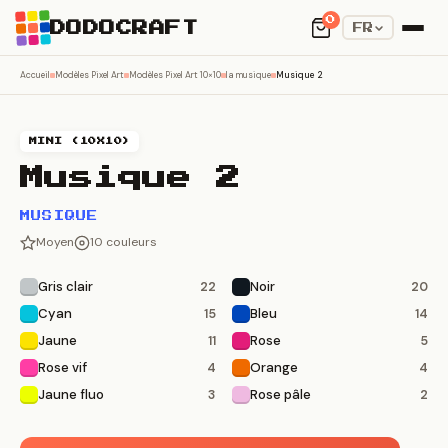
0
DODOCRAFT
FR
Accueil
Modèles Pixel Art
Modèles Pixel Art 10×10
la musique
Musique 2
MINI (10X10)
Musique 2
MUSIQUE
Moyen
10 couleurs
Gris clair
Noir
22
20
Cyan
Bleu
15
14
Jaune
Rose
11
5
Rose vif
Orange
4
4
Jaune fluo
Rose pâle
3
2