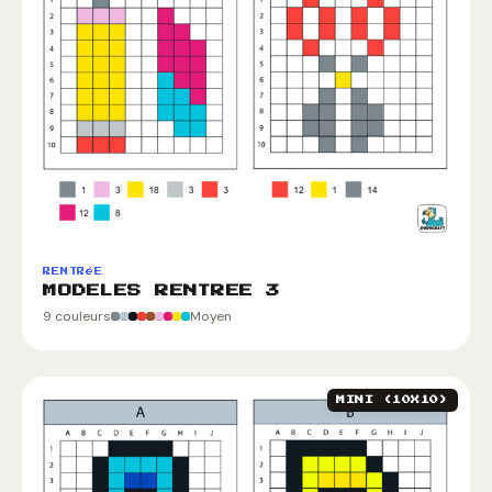
RENTRéE
MODELES RENTREE 3
9 couleurs
Moyen
MINI (10X10)