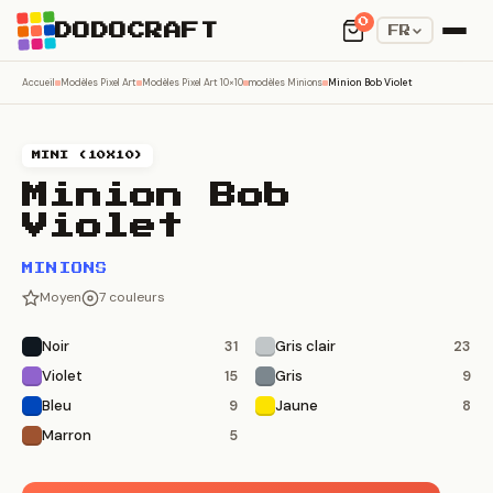
0
DODOCRAFT
FR
Accueil
Modèles Pixel Art
Modèles Pixel Art 10×10
modèles Minions
Minion Bob Violet
MINI (10X10)
Minion Bob
Violet
MINIONS
Moyen
7 couleurs
Noir
Gris clair
31
23
Violet
Gris
15
9
Bleu
Jaune
9
8
Marron
5