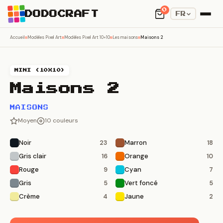
0
DODOCRAFT
FR
Accueil
Modèles Pixel Art
Modèles Pixel Art 10×10
Les maisons
Maisons 2
MINI (10X10)
Maisons 2
MAISONS
Moyen
10 couleurs
Noir
Marron
23
18
Gris clair
Orange
16
10
Rouge
Cyan
9
7
Gris
Vert foncé
5
5
Crème
Jaune
4
2