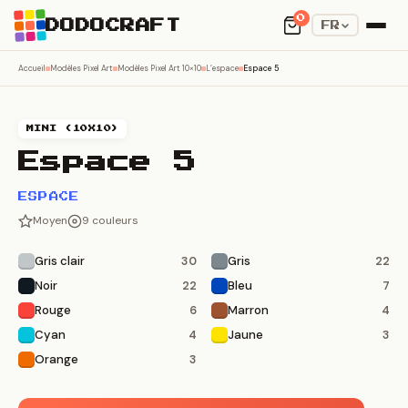
0
DODOCRAFT
FR
Accueil
Modèles Pixel Art
Modèles Pixel Art 10×10
L’espace
Espace 5
MINI (10X10)
Espace 5
ESPACE
Moyen
9 couleurs
Gris clair
Gris
30
22
Noir
Bleu
22
7
Rouge
Marron
6
4
Cyan
Jaune
4
3
Orange
3