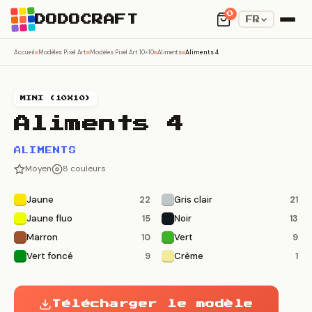
0
DODOCRAFT
FR
Accueil
Modèles Pixel Art
Modèles Pixel Art 10×10
Aliments
Aliments 4
MINI (10X10)
Aliments 4
ALIMENTS
Moyen
8 couleurs
Jaune
Gris clair
22
21
Jaune fluo
Noir
15
13
Marron
Vert
10
9
Vert foncé
Crème
9
1
Télécharger le modèle