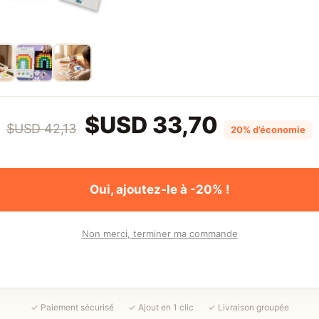
$USD
33,70
$USD
42,13
20%
d’économie
Oui, ajoutez-le à -20% !
Non merci, terminer ma commande
✓ Paiement sécurisé
✓ Ajout en 1 clic
✓ Livraison groupée