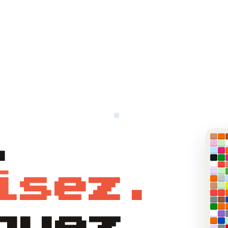
.
isez.
quez.