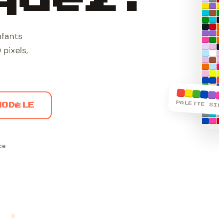
nfants
 pixels,
PALETTE SI
MODÈLE
ce