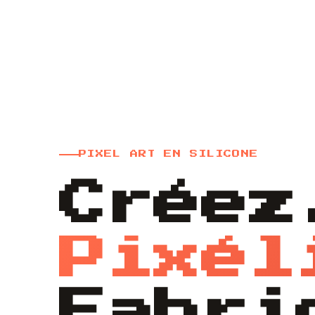
PIXEL ART EN SILICONE
Créez
Pixél
Fabri